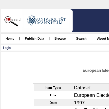
Home
|
Publish Data
|
Browse
|
Search
|
About 
Login
European Ele
Dataset
Item Type:
European Elect
Title:
1997
Date: