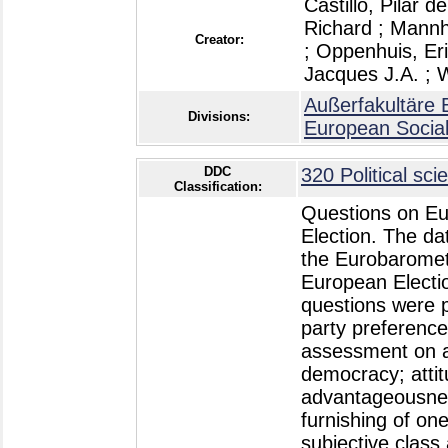
Castillo, Pilar de
Richard
;
Mannh
Creator:
;
Oppenhuis, Er
Jacques J.A.
;
W
Außerfakultäre 
Divisions:
European Socia
DDC
320 Political sci
Classification:
Questions on Eu
Election. The da
the Eurobaromet
European Electio
questions were po
party preference;
assessment on a 
democracy; attit
advantageousnes
furnishing of on
subjective class