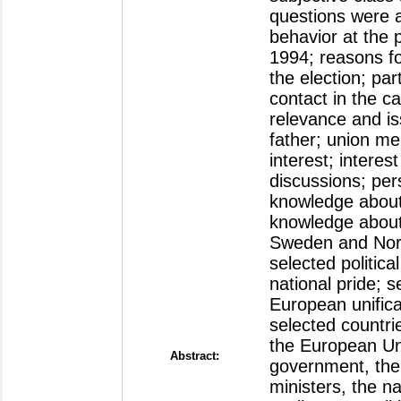
questions were a
behavior at the p
1994; reasons for
the election; par
contact in the c
relevance and iss
father; union me
interest; interes
discussions; per
knowledge about 
knowledge about 
Sweden and Norwa
selected politic
national pride; s
European unific
selected countri
the European Un
Abstract:
government, the 
ministers, the n