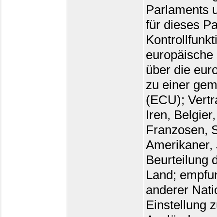
Parlaments 
für dieses P
Kontrollfunk
europäische 
über die euro
zu einer ge
(ECU); Vertra
Iren, Belgie
Franzosen, S
Amerikaner,
Beurteilung 
Land; empfu
anderer Nati
Einstellung 