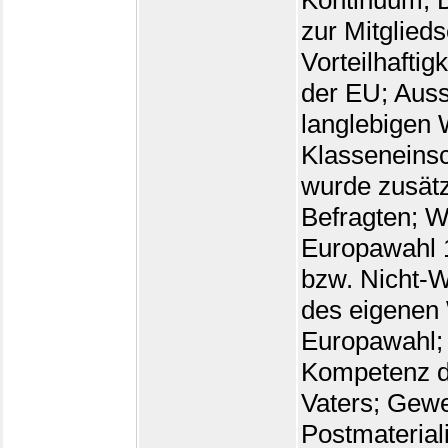
Kontinuum; D
zur Mitglied
Vorteilhaftig
der EU; Auss
langlebigen 
Klasseneinsc
wurde zusätz
Befragten; W
Europawahl 1
bzw. Nicht-W
des eigenen
Europawahl; 
Kompetenz de
Vaters; Gewe
Postmaterial