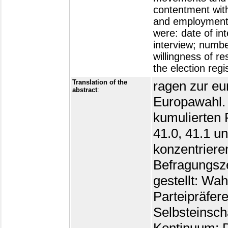
contentment with
and employment s
were: date of int
interview; numbe
willingness of r
the election regi
Translation of the
ragen zur eur
abstract
:
Europawahl. 
kumulierten 
41.0, 41.1 u
konzentriere
Befragungsz
gestellt: Wah
Parteipräferen
Selbsteinsch