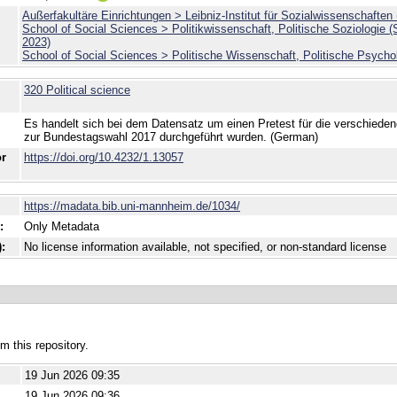
Außerfakultäre Einrichtungen > Leibniz-Institut für Sozialwissenschafte
School of Social Sciences > Politikwissenschaft, Politische Soziologie 
2023)
School of Social Sciences > Politische Wissenschaft, Politische Psycho
320 Political science
Es handelt sich bei dem Datensatz um einen Pretest für die verschiede
zur Bundestagswahl 2017 durchgeführt wurden. (German)
or
https://doi.org/10.4232/1.13057
https://madata.bib.uni-mannheim.de/1034/
:
Only Metadata
:
No license information available, not specified, or non-standard license
om this repository.
19 Jun 2026 09:35
19 Jun 2026 09:36