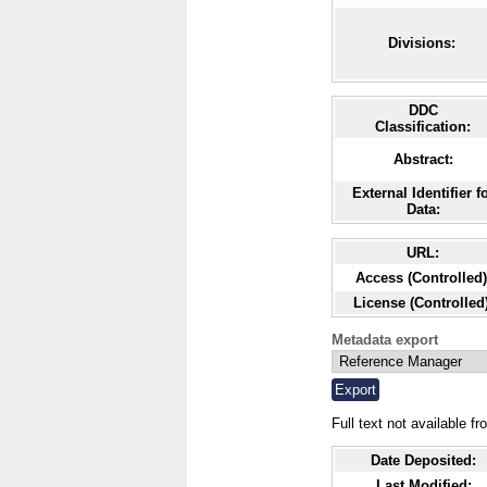
Divisions:
DDC
Classification:
Abstract:
External Identifier f
Data:
URL:
Access (Controlled)
License (Controlled)
Metadata export
Full text not available fr
Date Deposited:
Last Modified: