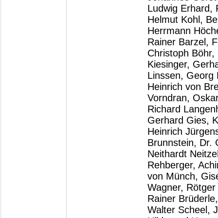
Ludwig Erhard, 
Helmut Kohl, Ber
Herrmann Höcher
Rainer Barzel, F
Christoph Böhr,
Kiesinger, Gerh
Linssen, Georg 
Heinrich von Bre
Vorndran, Oskar
Richard Langenh
Gerhard Gies, K
Heinrich Jürgen
Brunnstein, Dr.
Neithardt Neitze
Rehberger, Achi
von Münch, Gise
Wagner, Rötger
Rainer Brüderle
Walter Scheel, J