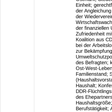
Einheit; gerecht
der Angleichung
der Wiederverein
Wirtschaftswach
der finanziellen
Zufriedenheit m
Koalition aus 
bei der Arbeits
zur Bekämpfung d
Umweltschutzpoli
des Befragten; 
Ost-West-Lebens
Familienstand; 
(Haushaltsvorst
Haushalt; Konfes
DDR-Flüchtlings
des Ehepartners 
Haushaltsgröße
Berufstätigkeit;