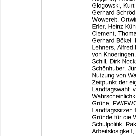
Glogowski, Kurt 
Gerhard Schröde
Wowereit, Ortwi
Erler, Heinz Küh
Clement, Thomas
Gerhard Bökel, F
Lehners, Alfred
von Knoeringen,
Schill, Dirk No
Schönhuber, Jür
Nutzung von Wah
Zeitpunkt der e
Landtagswahl; v
Wahrscheinlichk
Grüne, FW/FWG,
Landtagssitzen 
Gründe für die 
Schulpolitik, R
Arbeitslosigkeit,