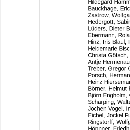
Hildegard Hamm-
Bauckhage, Eric
Zastrow, Wolfga
Hedergott, Sabi
Lüders, Dieter B
Ebermann, Rolan
Hinz, Iris Blaul
Heidemarie Bisch
Christa Götsch,
Antje Hermenau,
Treber, Gregor G
Porsch, Hermann
Heinz Hierseman
Börner, Helmut
Björn Engholm, 
Scharping, Walt
Jochen Vogel, I
Eichel, Jockel F
Ringstorff, Wol
Höppner, Fried