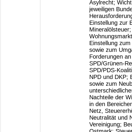
Asylrecht; Wicht
jeweiligen Bund
Herausforderung
Einstellung zur
Mineralölsteuer;
Wohnungsmarktsi
Einstellung zum
sowie zum Umga
Forderungen an 
SPD/Grünen-Reg
SPD/PDS-Koalit
NPD und DKP; Ei
sowie zum Neub
unterschiedlich
Nachteile der W
in den Bereiche
Netz, Steuererh
Neutralität und 
Vereinigung; Be
Ostmark; Steuer