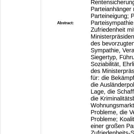
Rentensicherung
Parteianhänger m
Parteineigung; P
Parteisympathie
Abstract:
Zufriedenheit mi
Ministerpräside
des bevorzugten
Sympathie, Ver
Siegertyp, Führ
Soziabilität, Eh
des Ministerprä
für: die Bekämp
die Ausländerpol
Lage, die Schaff
die Kriminalitä
Wohnungsmarktes
Probleme, die Ve
Probleme; Koalit
einer großen Par
Zufriedenheits-