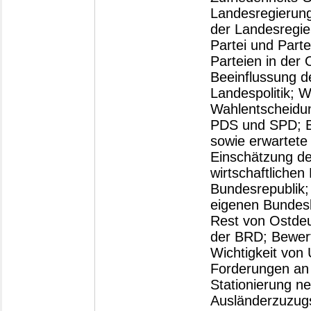
Landesregierung;
der Landesregi
Partei und Parte
Parteien in der
Beeinflussung d
Landespolitik; Wi
Wahlentscheidun
PDS und SPD; Be
sowie erwartete 
Einschätzung de
wirtschaftliche
Bundesrepublik; 
eigenen Bundes
Rest von Ostdeu
der BRD; Bewert
Wichtigkeit von
Forderungen an 
Stationierung n
Ausländerzuzugs