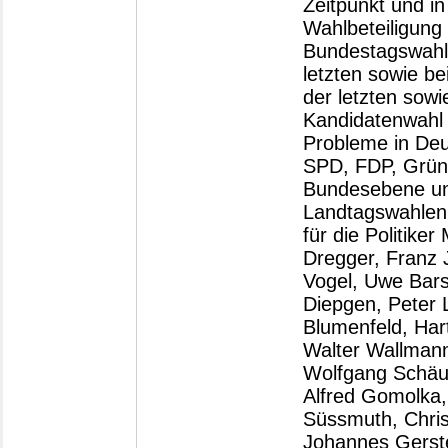
Zeitpunkt und i
Wahlbeteiligun
Bundestagswahl 
letzten sowie b
der letzten sow
Kandidatenwahl 
Probleme in Deu
SPD, FDP, Grün
Bundesebene un
Landtagswahlen
für die Politike
Dregger, Franz 
Vogel, Uwe Bars
Diepgen, Peter 
Blumenfeld, Har
Walter Wallmann
Wolfgang Schäub
Alfred Gomolka, 
Süssmuth, Chris
Johannes Gerste