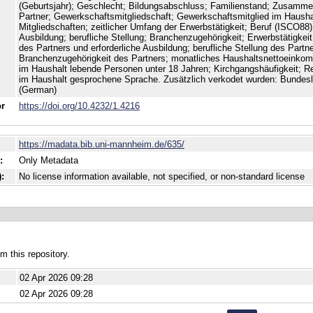
(Geburtsjahr); Geschlecht; Bildungsabschluss; Familienstand; Zusamme
Partner; Gewerkschaftsmitgliedschaft; Gewerkschaftsmitglied im Haushal
Mitgliedschaften; zeitlicher Umfang der Erwerbstätigkeit; Beruf (ISCO88)
Ausbildung; berufliche Stellung; Branchenzugehörigkeit; Erwerbstätigkeit
des Partners und erforderliche Ausbildung; berufliche Stellung des Partne
Branchenzugehörigkeit des Partners; monatliches Haushaltsnettoeinko
im Haushalt lebende Personen unter 18 Jahren; Kirchgangshäufigkeit; Rel
im Haushalt gesprochene Sprache. Zusätzlich verkodet wurden: Bundes
(German)
or
https://doi.org/10.4232/1.4216
https://madata.bib.uni-mannheim.de/635/
:
Only Metadata
:
No license information available, not specified, or non-standard license
om this repository.
02 Apr 2026 09:28
02 Apr 2026 09:28