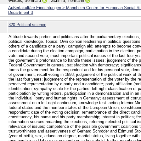
Weßels, Bernhard
;
Schmitt, Hermann
Außerfakultäre Einrichtungen > Mannheim Centre for European Social R
Department B
320 Political science
Attitude towards parties and politicians after the parliamentary elections
political knowledge. Topics: Own opinion leadership in political questions
others of a candidate or a party; campaign aid; attempts to become conv
a candidate during the election campaign; participation in the election; pa
vote and second vote; most important political issues of the last four y
the goverment´s preformance to handle these issues; judgement of the p
Federal Government in general; satisfaction with democracy; significance
forms the government for the respondent and for his personal vote; dem
of government; recall voting in 1998; judgement of the political work of th
the last four years; judgement of the representation of the voter by the r
perceived representation by a party and a candidate; party affiliation (ran
identification; sympathy scale for the parties; left-right classification of pa
participation by writing letters, participation in a demonstration and in an 
the individual liberty and human rights in Germany; assessment of corrup
assessment on a left-right continuum; knowledge test: acting Interior Min
federal states and the member states of the European Union; constituen
respondent; date of the voting decision; remembrance of the direct candi
constituency, his name and his party membership; interest in politics; fr
information sources redarding the elections; referring selected political is
relevance of issues; competence of the possible government coalitions 
trustworthiness and assertiveness of Gerhard Schröder and Edmund Sto
(year of birth); sex; education degree; marital status; living together with
membership and labour union members in household; further memberships