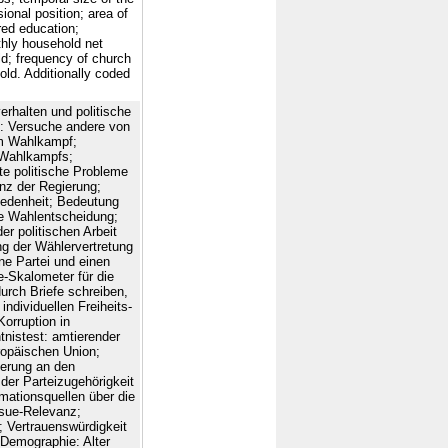
onal position; area of
red education;
nthly household net
ld; frequency of church
ld. Additionally coded
erhalten und politische
n: Versuche andere von
im Wahlkampf;
 Wahlkampfs;
te politische Probleme
nz der Regierung;
iedenheit; Bedeutung
ene Wahlentscheidung;
r politischen Arbeit
ng der Wählervertretung
ne Partei und einen
e-Skalometer für die
durch Briefe schreiben,
individuellen Freiheits-
orruption in
nistest: amtierender
ropäischen Union;
nerung an den
er Parteizugehörigkeit
rmationsquellen über die
ssue-Relevanz;
Vertrauenswürdigkeit
Demographie: Alter