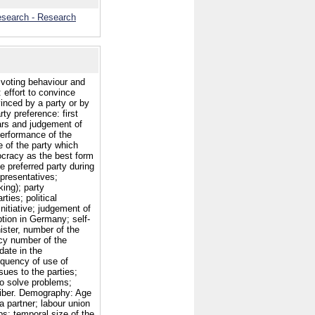
esearch - Research
; voting behaviour and
: effort to convince
inced by a party or by
rty preference: first
ears and judgement of
erformance of the
 of the party which
ocracy as the best form
e preferred party during
epresentatives;
king); party
rties; political
initiative; judgement of
tion in Germany; self-
ister, number of the
cy number of the
date in the
equency of use of
sues to the parties;
to solve problems;
iber. Demography: Age
 a partner; labour union
; temporal size of the