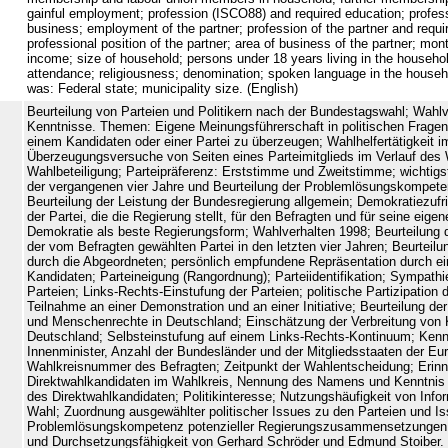
gainful employment; profession (ISCO88) and required education; professi
business; employment of the partner; profession of the partner and requi
professional position of the partner; area of business of the partner; mo
income; size of household; persons under 18 years living in the househo
attendance; religiousness; denomination; spoken language in the househo
was: Federal state; municipality size. (English)
Beurteilung von Parteien und Politikern nach der Bundestagswahl; Wahlv
Kenntnisse. Themen: Eigene Meinungsführerschaft in politischen Frage
einem Kandidaten oder einer Partei zu überzeugen; Wahlhelfertätigkeit 
Überzeugungsversuche von Seiten eines Parteimitglieds im Verlauf des
Wahlbeteiligung; Parteipräferenz: Erststimme und Zweitstimme; wichtigs
der vergangenen vier Jahre und Beurteilung der Problemlösungskompete
Beurteilung der Leistung der Bundesregierung allgemein; Demokratiezufr
der Partei, die die Regierung stellt, für den Befragten und für seine eig
Demokratie als beste Regierungsform; Wahlverhalten 1998; Beurteilung de
der vom Befragten gewählten Partei in den letzten vier Jahren; Beurteilu
durch die Abgeordneten; persönlich empfundene Repräsentation durch ei
Kandidaten; Parteineigung (Rangordnung); Parteiidentifikation; Sympathi
Parteien; Links-Rechts-Einstufung der Parteien; politische Partizipation 
Teilnahme an einer Demonstration und an einer Initiative; Beurteilung der 
und Menschenrechte in Deutschland; Einschätzung der Verbreitung von K
Deutschland; Selbsteinstufung auf einem Links-Rechts-Kontinuum; Kennt
Innenminister, Anzahl der Bundesländer und der Mitgliedsstaaten der Eu
Wahlkreisnummer des Befragten; Zeitpunkt der Wahlentscheidung; Erin
Direktwahlkandidaten im Wahlkreis, Nennung des Namens und Kenntnis d
des Direktwahlkandidaten; Politikinteresse; Nutzungshäufigkeit von Info
Wahl; Zuordnung ausgewählter politischer Issues zu den Parteien und I
Problemlösungskompetenz potenzieller Regierungszusammensetzungen; 
und Durchsetzungsfähigkeit von Gerhard Schröder und Edmund Stoiber. 