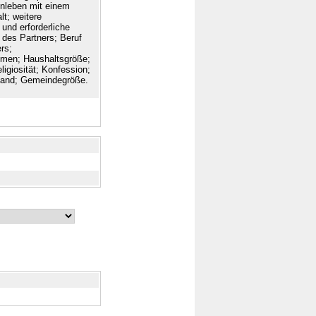
nleben mit einem
t; weitere
 und erforderliche
 des Partners; Beruf
rs;
mmen; Haushaltsgröße;
igiosität; Konfession;
land; Gemeindegröße.