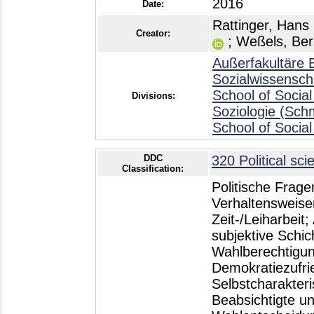
2016
Date:
Rattinger, Hans
Creator:
;
Weßels, Ber
Außerfakultäre E
Sozialwissensch
School of Social
Divisions:
Soziologie (Sch
School of Social
DDC
320 Political sci
Classification:
Politische Fragen (Issues). Politische Einstellungen und Verhaltensweisen. Meinungsbildung im Wahlkampf. Themen: Zeit-/Leiharbeit; Angst vor Stellenverlust, Betriebsverlust; subjektive Schichtzugehörigkeit; Kirchgangshäufigkeit; Wahlberechtigung; Politisches und wirtschaftliches Interesse; Demokratiezufriedenheit; Persönlichkeit, Big 5 (psychologische Selbstcharakterisierung); Wahlbeteiligungsabsicht; Beabsichtigte und tatsächliche Stimmabgabe; Wahlentscheidung (Sicherheit, Gründe, Schwierigkeit, Consideration Set, Consideration Set hypothetisch); Gründe für Nichtwahl; Einschätzung der eigenen wirtschaftlichen Lage (aktuell, retrospektiv, prospektiv); Verantwortlichkeit der eigenen wirtschaftlichen Lage; Sympathie-Skalometer ausgewählter Parteien (CDU, CSU, SPD, FDP, Bündnis90/Die Grünen, Die Linke, Piratenpartei, AfD); Wirtschaftliches Wissen (Arbeitslosenquote); Sympathie-Skalometer Regierung; Sympathie-Skalometer ausgewählter Politiker (Angela Merkel, Peer Steinbrück, Horst Seehofer, Rainer Brüderle, Jürgen Trittin, Gregor Gysi, Sigmar Gabriel, Bernd Lucke, Philipp Rösler, Kathrin Göhring-Eckardt, Bernd Schlömer, Sarah Wagenknecht, Christian Ude, Volker Bouffier, Thorsten Schäfer-Gümbel); Wichtigste nationale Probleme und Lösungskompetenz; Kanzlerpräferenz; Einschätzung (aktuell, retrospektiv, prospektiv) und Verantwortlichkeit der allgemeinen wirtschaftlichen Lage in Deutschland; Parteibewertungen (positive und negative Gefühle zu ausgewählten Parteien); Einschätzung der Gerechtigkeit der Gesellschaftsordnung in der Bundesrepublik; Gerechtigkeit (Entwicklung, Wichtigkeit, Verständnis, Ego, Merkel, Steinbrück); Links-Rechts-Einstufung der Parteien, Spitzenkandidaten (Angela Merkel, Peer Steinbrück) und des Befragten; Positionsissues (Parteien, Ego, Kanzlerkandidaten (Angela Merkel, Peer Steinbrück), Wichtigkeit) sozioökonomische Dimension, libertär-autoritäre Dimension (Zuzugsmöglichkeiten von Ausländern), Klimawandel; Efficacy und Wahlnorm; Ego-Positionen (Bankenregulierung, Adoption, Steuerverteilung, Unternehmensrettung, Gleichberechtigung, Obergrenze Managergehälter, Hartz-IV Zahlungen, Volksabstimmungen (Bundesebene), staatlicher Liberalismus, Betreuungsgeld, Atomkraft, Frauenquote in Führungspositionen, Maßnahmen gegen Einkommensunterschiede, gemeinnützige Arbeit für staatliche Unterstützung, Mindestlohn); Wichtigste Informationsquelle; Nutzung von Nachrichtensendungen (Tagesschau/Tagesthemen (ARD), Heute/Heute Journal (ZDF), RTL Aktuell, Sat.1 Nachrichten, andere); Nutzung von Printmedien, Tageszeitung (Bild-Zeitung, Frankfurter Rundschau, Frankfurter Allgemeine Zeitung, Süddeutsche Zeitung, Die tageszeitung (taz), Die Welt, andere); Nutzung von Online Zeitung (Spiegel, Focus, Die Zeit, Stern); Nutzung von Printmedien, Wochenzeitung (Spiegel, Focus, Die Zeit, Stern); Internetnutzung allgemein und zur politischen Information; Wahlverhalten bei der Bundestagswahl 2009; Sicherheit der Rückerinnerung an Wa