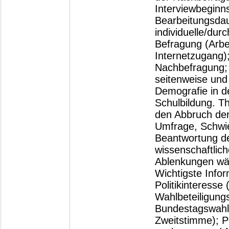
Interviewbeginns
Bearbeitungsda
individuelle/dur
Befragung (Arbei
Internetzugang)
Nachbefragung;
seitenweise und
Demografie in d
Schulbildung. T
den Abbruch der
Umfrage, Schwie
Beantwortung de
wissenschaftlic
Ablenkungen wä
Wichtigste Infor
Politikinteresse 
Wahlbeteiligung
Bundestagswahl 
Zweitstimme); Pe