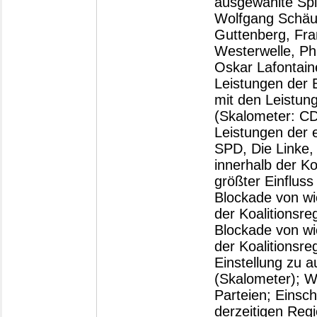
ausgewählte Spi
Wolfgang Schäub
Guttenberg, Fra
Westerwelle, Ph
Oskar Lafontain
Leistungen der 
mit den Leistun
(Skalometer: CD
Leistungen der 
SPD, Die Linke,
innerhalb der K
größter Einflus
Blockade von wi
der Koalitionsr
Blockade von wi
der Koalitionsr
Einstellung zu a
(Skalometer); W
Parteien; Einsc
derzeitigen Regi