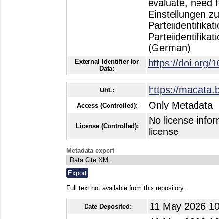
evaluate, need f
Einstellungen zu
Parteiidentifika
Parteiidentifika
(German)
External Identifier for
https://doi.org/
Data:
https://madata.
URL:
Only Metadata
Access (Controlled):
No license infor
License (Controlled):
license
Metadata export
Full text not available from this repository.
11 May 2026 10
Date Deposited: