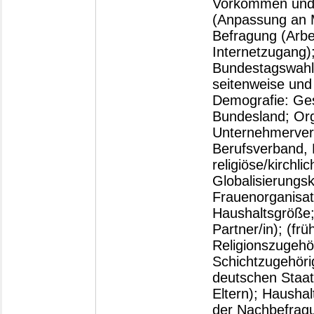
Vorkommen und 
(Anpassung an M
Befragung (Arbei
Internetzugang)
Bundestagswahl
seitenweise und
Demografie: Ges
Bundesland; Org
Unternehmerverb
Berufsverband, 
religiöse/kirchl
Globalisierungs
Frauenorganisat
Haushaltsgröße;
Partner/in); (fr
Religionszugehör
Schichtzugehöri
deutschen Staat
Eltern); Hausha
der Nachbefrag