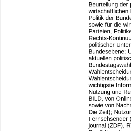
Beurteilung der 
wirtschaftlichen
Politik der Bund
sowie für die wi
Parteien, Politi
Rechts-Kontinu
politischer Unte
Bundesebene; Un
aktuellen politi
Bundestagswahl 
Wahlentscheidun
Wahlentscheidun
wichtigste Infor
Nutzung und Rez
BILD, von Onlin
sowie von Nachr
Die Zeit); Nutz
Fernsehsender 
journal (ZDF), R