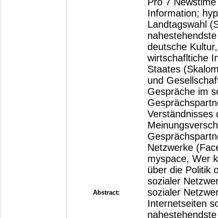
Pro 7 Newstime (
Information; hy
Landtagswahl (S
nahestehendste 
deutsche Kultur
wirtschafltiche
Staates (Skalom
und Gesellschaft 
Gespräche im s
Gesprächspartne
Verständnisses 
Meinungsverschi
Gesprächspartne
Netzwerke (Face
myspace, Wer ken
über die Politik
sozialer Netzwer
sozialer Netzwer
Abstract:
Internetseiten s
nahestehendste P