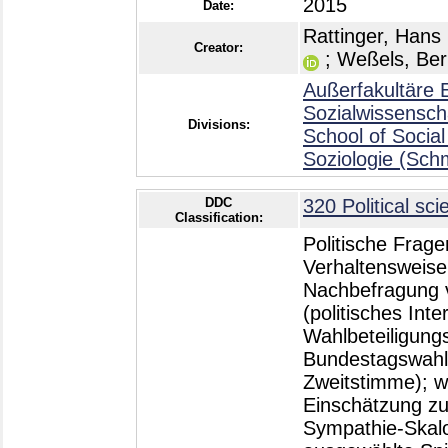
2015
Date:
Rattinger, Hans
Creator:
;
Weßels, Ber
Außerfakultäre E
Sozialwissensch
Divisions:
School of Social
Soziologie (Sch
DDC
320 Political sci
Classification:
Politische Frage
Verhaltensweise
Nachbefragung v
(politisches Int
Wahlbeteiligung
Bundestagswahl 
Zweitstimme); wi
Einschätzung zu
Sympathie-Skalo