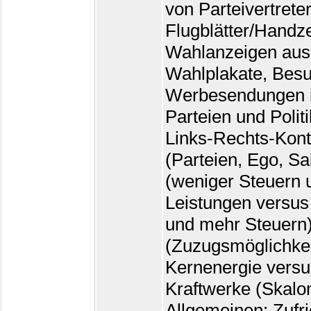
von Parteivertreter
Flugblätter/Handz
Wahlanzeigen aus 
Wahlplakate, Bes
Werbesendungen i
Parteien und Polit
Links-Rechts-Kont
(Parteien, Ego, S
(weniger Steuern u
Leistungen versus
und mehr Steuern),
(Zuzugsmöglichkei
Kernenergie versus
Kraftwerke (Skalom
Allgemeinen; Zufri