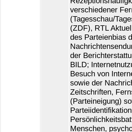
Rezeptionshäufigk
verschiedener Fe
(Tagesschau/Tages
(ZDF), RTL Aktuell
des Parteienbias d
Nachrichtensendun
der Berichterstatt
BILD; Internetnutz
Besuch von Intern
sowie der Nachric
Zeitschriften, Fern
(Parteineigung) s
Parteiidentifikation
Persönlichkeitsbat
Menschen, psychol