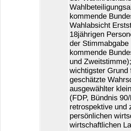
Wahlbeteiligungsab
kommende Bundest
Wahlabsicht Ersts
18jährigen Person
der Stimmabgabe (B
kommende Bundest
und Zweitstimme);
wichtigster Grund 
geschätzte Wahrsc
ausgewählter klei
(FDP, Bündnis 90/D
retrospektive und 
persönlichen wirts
wirtschaftlichen L