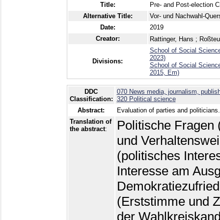
Title:
Pre- and Post-election 
Alternative Title:
Vor- und Nachwahl-Quers
Date:
2019
Creator:
Rattinger, Hans
;
Roßteut
School of Social Science
2023)
Divisions:
School of Social Science
2015, Em)
DDC
070 News media, journalism, publis
Classification:
320 Political science
Abstract:
Evaluation of parties and politicians.
Translation of
Politische Fragen 
the abstract
:
und Verhaltenswei
(politisches Inter
Interesse am Aus
Demokratiezufried
(Erststimme und 
der Wahlkreiskand