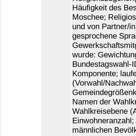
Häufigkeit des Be
Moschee; Religiosi
und von Partner/in
gesprochene Sprac
Gewerkschaftsmitgl
wurde: Gewichtung
Bundestagswahl-I
Komponente; lauf
(Vorwahl/Nachwahl
Gemeindegrößenkl
Namen der Wahlkre
Wahlkreisebene (
Einwohneranzahl; A
männlichen Bevölk