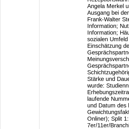
Angela Merkel u
Ausgang bei der
Frank-Walter Ste
Information; Nut
Information; Häu
sozialen Umfeld
Einschätzung de
Gesprächspartner
Meinungsverschi
Gesprächspartner
Schichtzugehörig
Stärke und Dauer
wurde: Studien
Erhebungszeitr
laufende Nummer
und Datum des l
Gewichtungsfak
Onliner); Split 1
7er/11er/Branchi