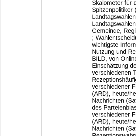
Skalometer für 
Spitzenpolitiker
Landtagswahlen;
Landtagswahlen 
Gemeinde, Regi
; Wahlentscheid
wichtigste Infor
Nutzung und Rez
BILD, von Onlin
Einschätzung des
verschiedenen T
Rezeptionshäufi
verschiedener 
(ARD), heute/heu
Nachrichten (Sa
des Parteienbias
verschiedener 
(ARD), heute/heu
Nachrichten (Sa
Rezeptionswahrs