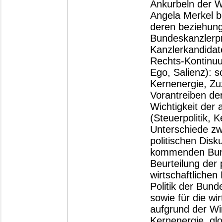
Ankurbeln der W
Angela Merkel b
deren beziehung
Bundeskanzlerpr
Kanzlerkandidat
Rechts-Kontinuu
Ego, Salienz): s
Kernenergie, Zu
Vorantreiben de
Wichtigkeit der 
(Steuerpolitik, 
Unterschiede zw
politischen Disk
kommenden Bund
Beurteilung der 
wirtschaftlichen
Politik der Bund
sowie für die wi
aufgrund der Wi
Kernenergie, gl