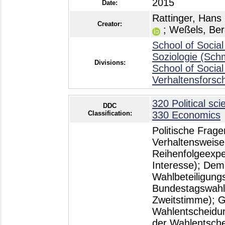
2015
Date:
Rattinger, Hans
Creator:
;
Weßels, Ber
School of Social
Soziologie (Sch
Divisions:
School of Social
Verhaltensforsc
320 Political sci
DDC
Classification:
330 Economics
Politische Frage
Verhaltensweis
Reihenfolgeexpe
Interesse); Demo
Wahlbeteiligung
Bundestagswahl 
Zweitstimme); G
Wahlentscheidun
der Wahlentschei