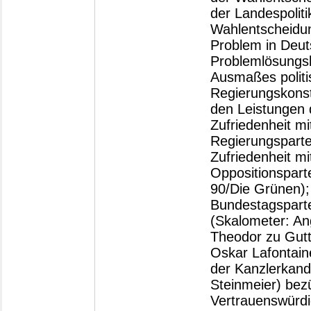
der Landespoliti
Wahlentscheidun
Problem in Deut
Problemlösungs
Ausmaßes politi
Regierungskonst
den Leistungen 
Zufriedenheit mi
Regierungspart
Zufriedenheit mi
Oppositionspart
90/Die Grünen);
Bundestagsparte
(Skalometer: An
Theodor zu Gutt
Oskar Lafontain
der Kanzlerkand
Steinmeier) bezü
Vertrauenswürdi