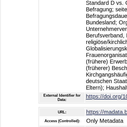
Standard D vs.
Befragung; seit
Befragungsdauer
Bundesland; Org
Unternehmerverb
Berufsverband, 
religiöse/kirchl
Globalisierungs
Frauenorganisat
(frühere) Erwerb
(früherer) Besch
Kirchgangshäufi
deutschen Staat
Eltern); Hausha
External Identifier for
https://doi.org/
Data:
https://madata.
URL:
Only Metadata
Access (Controlled):