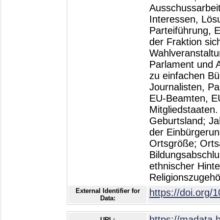
Ausschussarbeit
Interessen, Lös
Parteiführung, E
der Fraktion si
Wahlveranstaltu
Parlament und A
zu einfachen Bü
Journalisten, P
EU-Beamten, EU
Mitgliedstaaten
Geburtsland; Ja
der Einbürgerung
Ortsgröße; Orts
Bildungsabschlus
ethnischer Hinte
Religionszugehö
External Identifier for
https://doi.org/
Data:
https://madata.
URL: