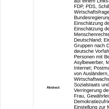
auf einem Link
FDP, PDS, Schill
Wirtschaftsfrage
Bundesregierung
Einschätzung de
Einschätzung der
Menschenrechte 
Deutschland; Ei
Gruppen nach D
deutsche Vorfahr
Personen mit Ber
Asylbewerber, M
Internet; Postma
von Ausländern
Wirtschaftwach
Sozialstaats un
Abstract:
Verringerung d
Frau, Gewährlei
Demokratiezufri
Einstellung zur