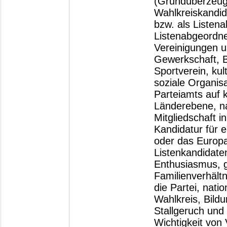
(Grundüberzeugu
Wahlkreiskandida
bzw. als Listen
Listenabgeordne
Vereinigungen u
Gewerkschaft, B
Sportverein, kul
soziale Organisa
Parteiamts auf 
Länderebene, na
Mitgliedschaft 
Kandidatur für 
oder das Europa
Listenkandidaten
Enthusiasmus, g
Familienverhältn
die Partei, nati
Wahlkreis, Bildu
Stallgeruch und 
Wichtigkeit von 