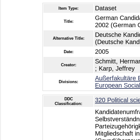
Dataset
Item Type:
German Candidat
Title:
2002 (German C
Deutsche Kandi
Alternative Title:
(Deutsche Kandi
2005
Date:
Schmitt, Herma
Creator:
;
Karp, Jeffrey
Außerfakultäre 
Divisions:
European Socia
DDC
320 Political sc
Classification:
Kandidatenumfr
Selbstverständn
Parteizugehörigk
Mitgliedschaft i