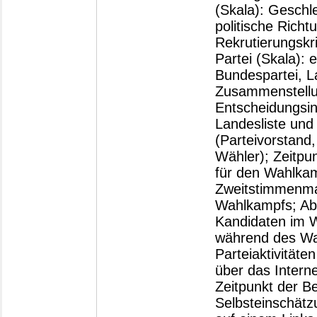
(Skala): Geschle
politische Richt
Rekrutierungskri
Partei (Skala): e
Bundespartei, L
Zusammenstellun
Entscheidungsi
Landesliste und 
(Parteivorstand,
Wähler); Zeitpu
für den Wahlka
Zweitstimmenmax
Wahlkampfs; Ab
Kandidaten im W
während des Wah
Parteiaktivität
über das Interne
Zeitpunkt der B
Selbsteinschätz