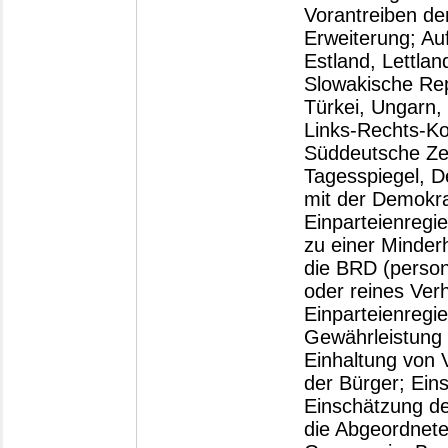
Vorantreiben de
Erweiterung; Au
Estland, Lettlan
Slowakische Rep
Türkei, Ungarn,
Links-Rechts-Ko
Süddeutsche Zei
Tagesspiegel, De
mit der Demokra
Einparteienregie
zu einer Minder
die BRD (persona
oder reines Verh
Einparteienregie
Gewährleistung d
Einhaltung von 
der Bürger; Ein
Einschätzung de
die Abgeordnete