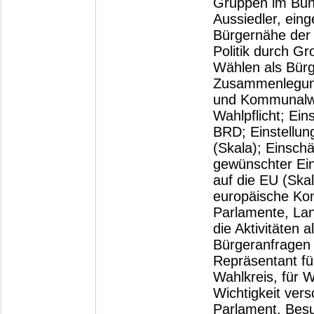
Gruppen im Bun
Aussiedler, ein
Bürgernähe der
Politik durch Gr
Wählen als Bürg
Zusammenlegun
und Kommunalwah
Wahlpflicht; Ein
BRD; Einstellu
(Skala); Einsch
gewünschter Ein
auf die EU (Ska
europäische Kom
Parlamente, Lan
die Aktivitäten 
Bürgeranfragen 
Repräsentant für
Wahlkreis, für W
Wichtigkeit ver
Parlament, Besu